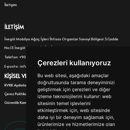
İletişim
İLETİŞİM
İnegöl Mobilya Ağaç İşleri İhtisas Organize Sanayi Bölgesi 3.Cadde
No:13 İnegöl / Bursa / TÜRKİYE
Telefon: +90 224 718 59 58 | Faks: +90 224 718 59 58
Çerezleri kullanıyoruz
E-posta : info@beytascam.com
KIŞISEL VERILERIN KORUNMASI
Bu web sitesi, aşağıdaki amaçlar
doğrultusunda tarama deneyiminizi
KVKK Aydınlatma Metni
|
KVKK Başvuru Formu
geliştirmek için çerezleri ve diğer
Çerez Politikası
|
Gizlilik Politikası
izleme teknolojilerini kullanır:
web
Güvenlik Kameraları Aydınlatma Metni
sitesinin temel işlevlerini
etkinleştirmek için
,
web sitesinde
daha iyi bir deneyim sağlamak için
,
ürünlerimize ve hizmetlerimize olan