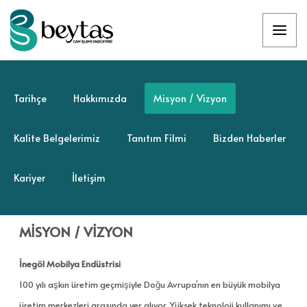
Tarihçe
Hakkımızda
Misyon / Vizyon
Kalite Belgelerimiz
Tanıtım Filmi
Bizden Haberler
Kariyer
İletişim
MİSYON
/ VİZYON
İnegöl Mobilya Endüstrisi
100 yılı aşkın üretim geçmişiyle Doğu Avrupa’nın en büyük mobilya
üretim merkezleri arasında yer alıyor. Yüksek teknoloji kullanımı ve