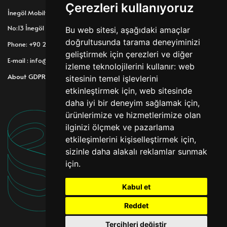
Çerezleri kullanıyoruz
İnegöl Mobilya Ağaç İşleri İhtisas Organize Sanayi Bölgesi 3.Cadde
No:13 İnegöl / Bursa / TÜRKİYE
Bu web sitesi, aşağıdaki amaçlar
doğrultusunda tarama deneyiminizi
Phone: +90 224 718 59 58 | Fax: +90 224 718 59 58
geliştirmek için çerezleri ve diğer
E-mail : info@beytascam.com
izleme teknolojilerini kullanır:
web
About GDPR
sitesinin temel işlevlerini
etkinleştirmek için
,
web sitesinde
daha iyi bir deneyim sağlamak için
,
ürünlerimize ve hizmetlerimize olan
ilginizi ölçmek ve pazarlama
etkileşimlerini kişiselleştirmek için
,
sizinle daha alakalı reklamlar sunmak
için
.
Kabul et
Reddet
Tercihleri değiştir